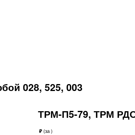
бой 028, 525, 003
ТРМ-П5-79, ТРМ РДО
₽
(за
)