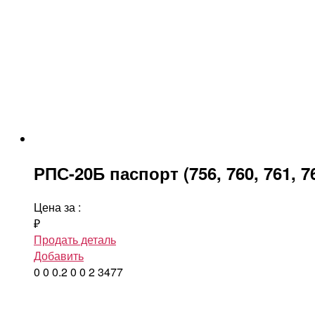
РПС-20Б паспорт (756, 760, 761, 76
Цена за
:
₽
Продать деталь
Добавить
0
0
0.2
0
0
2
3477