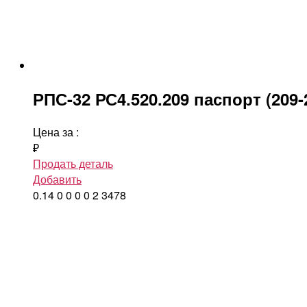
РПС-32 РС4.520.209 паспорт (209-
Цена за
:
₽
Продать деталь
Добавить
0.14
0
0
0
0
2
3478