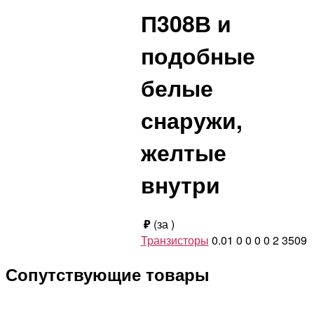
П308В и
подобные
белые
снаружи,
желтые
внутри
₽
(за
)
Транзисторы
0.01
0
0
0
0
2
3509
Сопутствующие товары