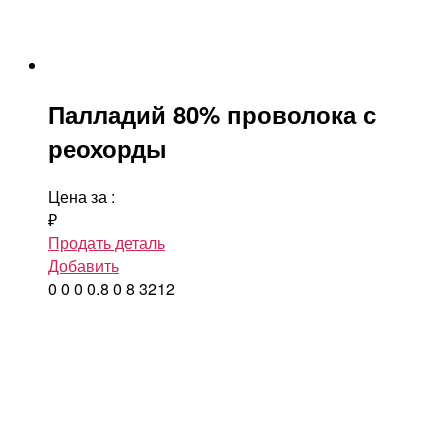
Палладий 80% проволока с
реохорды
Цена за
:
₽
Продать деталь
Добавить
0
0
0
0.8
0
8
3212