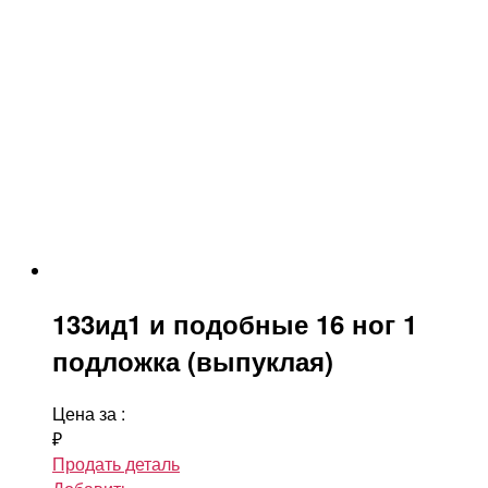
133ид1 и подобные 16 ног 1
подложка (выпуклая)
Цена за
:
₽
Продать деталь